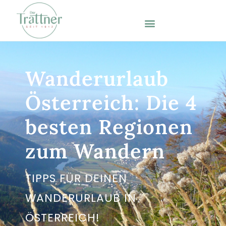
Wanderurlaub
Österreich: Die 4
besten Regionen
zum Wandern
TIPPS FÜR DEINEN
WANDERURLAUB IN
ÖSTERREICH!